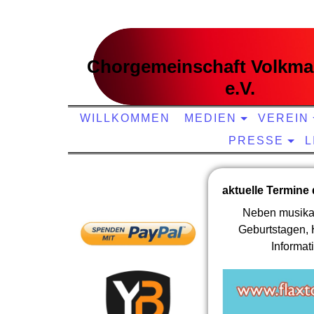
Chorgemeinschaft Volkma
e.V.
WILLKOMMEN
MEDIEN
VEREIN
PRESSE
L
aktuelle Termine
unterstützt uns:
Neben musikal
Geburtstagen, 
Informat