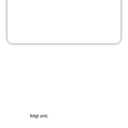
Spendenkonto: DE09 2605 0001 0000 0063 20
unterstützt uns:
folgt uns: