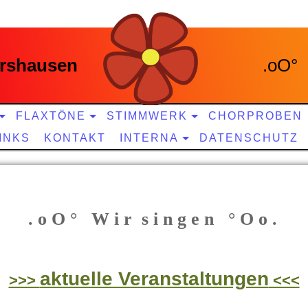
rshausen
.oO° 
FLAXTÖNE
STIMMWERK
CHORPROBEN
INKS
KONTAKT
INTERNA
DATENSCHUTZ
. o O ° W i r s i n g e n ° O o .
aktuelle Veranstaltungen
>>>
<<<